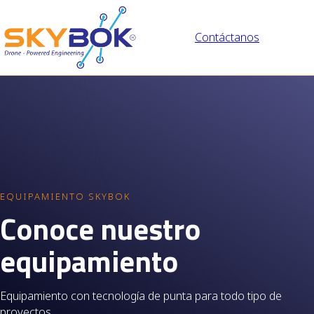
Contáctanos
EQUIPAMIENTO SKYBOK
C
o
n
o
c
e
n
u
e
s
t
r
o
e
q
u
i
p
a
m
i
e
n
t
o
Equipamiento con tecnología de punta para todo tipo de
proyectos.