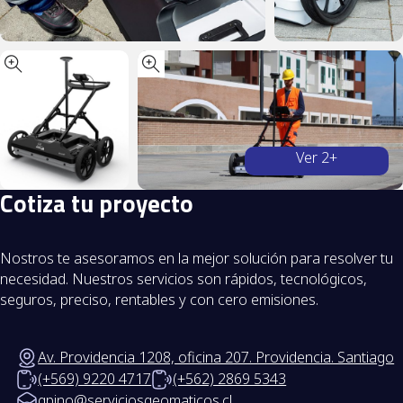
C
o
t
i
z
a
t
u
p
r
o
y
e
c
t
o
Nostros te asesoramos en la mejor solución para resolver tu
necesidad. Nuestros servicios son rápidos, tecnológicos,
seguros, preciso, rentables y con cero emisiones.
Av. Providencia 1208, oficina 207. Providencia. Santiago
(+569) 9220 4717
(+562) 2869 5343
gpino@serviciosgeomaticos.cl