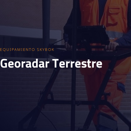
EQUIPAMIENTO SKYBOK
G
e
o
r
a
d
a
r
T
e
r
r
e
s
t
r
e