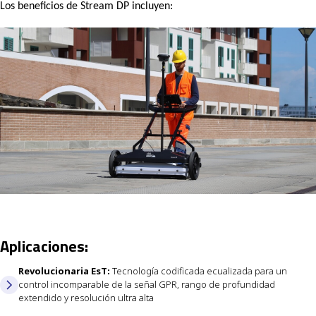
Los beneficios de Stream DP incluyen:
A
p
l
i
c
a
c
i
o
n
e
s
:
Revolucionaria EsT:
Tecnología codificada ecualizada para un
control incomparable de la señal GPR, rango de profundidad
extendido y resolución ultra alta