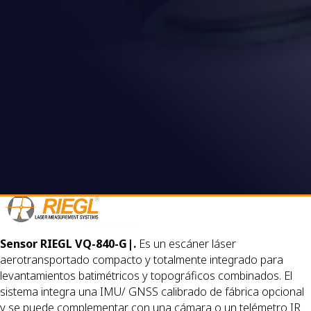
Sensor RIEGL VQ-840-G|.
Es un escáner láser
aerotransportado compacto y totalmente integrado para
levantamientos batimétricos y topográficos combinados. El
sistema integra una IMU/ GNSS calibrado de fábrica opcional
y se puede complementar con una cámara o un telémetro IR