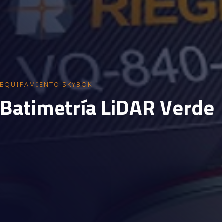
EQUIPAMIENTO SKYBOK
B
a
t
i
m
e
t
r
í
a
L
i
D
A
R
V
e
r
d
e