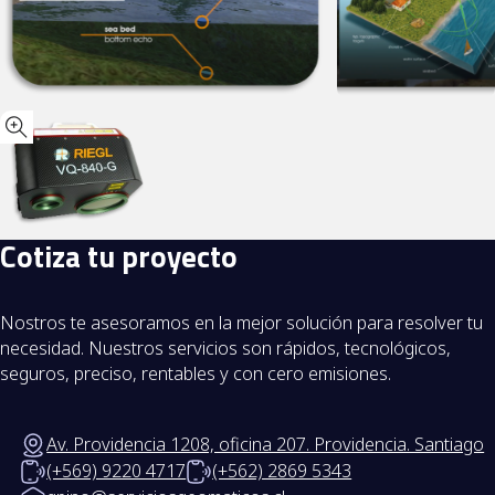
C
o
t
i
z
a
t
u
p
r
o
y
e
c
t
o
Nostros te asesoramos en la mejor solución para resolver tu
necesidad. Nuestros servicios son rápidos, tecnológicos,
seguros, preciso, rentables y con cero emisiones.
Av. Providencia 1208, oficina 207. Providencia. Santiago
(+569) 9220 4717
(+562) 2869 5343