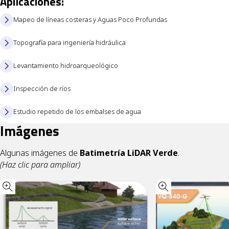
A
p
l
i
c
a
c
i
o
n
e
s
:
Mapeo de líneas costeras y Aguas Poco Profundas
Topografía para ingeniería hidráulica
Levantamiento hidroarqueológico
Inspección de ríos
Estudio repetido de los embalses de agua
Imágenes
Algunas imágenes de
Batimetría LiDAR Verde
.
(Haz clic para ampliar)