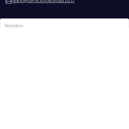
gpino@serviciosgeomaticos.cl
Cotizar proyecto